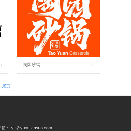
陶园砂锅
尾页
邮箱：
yls@yuanliansuo.com