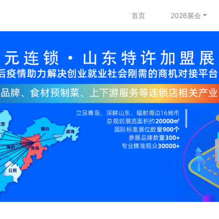
首页
2026展会